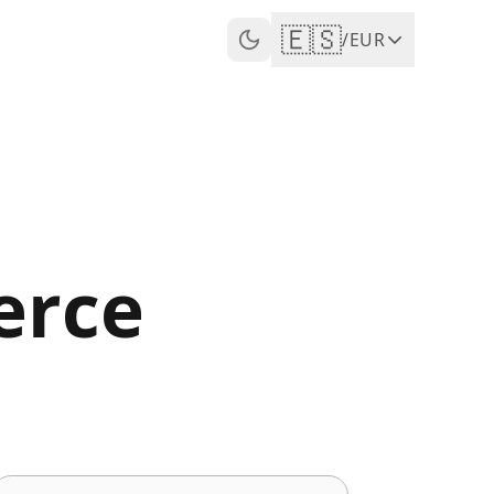
🇪🇸
/
EUR
erce