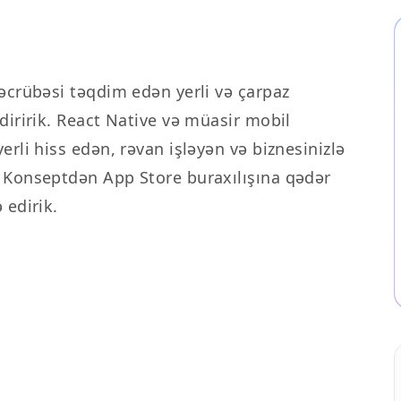
təcrübəsi təqdim edən yerli və çarpaz
tdiririk. React Native və müasir mobil
erli hiss edən, rəvan işləyən və biznesinizlə
. Konseptdən App Store buraxılışına qədər
 edirik.