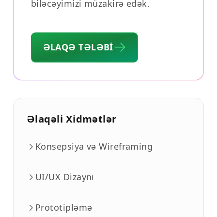
biləcəyimizi müzakirə edək.
ƏLAQƏ TƏLƏBI
Əlaqəli Xidmətlər
Konsepsiya və Wireframing
UI/UX Dizaynı
Prototipləmə