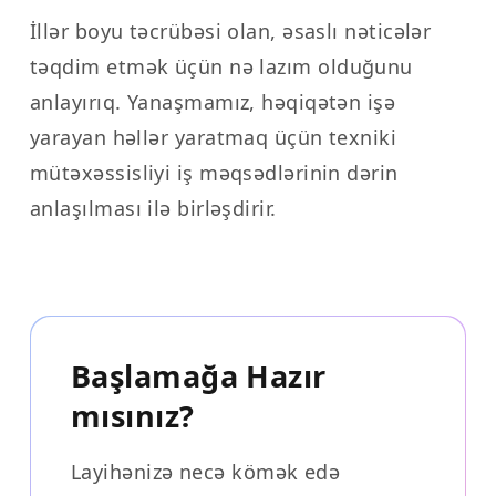
İllər boyu təcrübəsi olan, əsaslı nəticələr
təqdim etmək üçün nə lazım olduğunu
anlayırıq. Yanaşmamız, həqiqətən işə
yarayan həllər yaratmaq üçün texniki
mütəxəssisliyi iş məqsədlərinin dərin
anlaşılması ilə birləşdirir.
Başlamağa Hazır
mısınız?
Layihənizə necə kömək edə