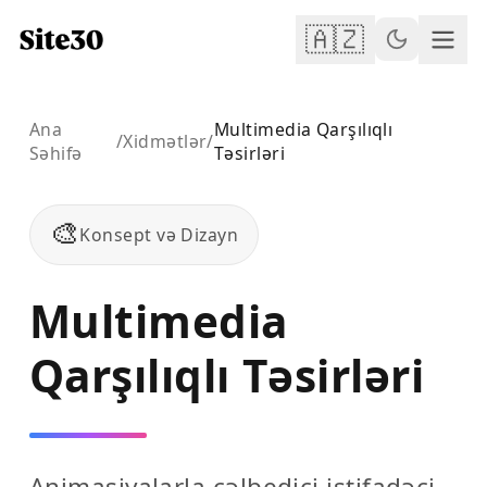
🇦🇿
Ana
Multimedia Qarşılıqlı
/
Xidmətlər
/
Səhifə
Təsirləri
🎨
Konsept və Dizayn
Multimedia
Qarşılıqlı Təsirləri
Animasiyalarla cəlbedici istifadəçi