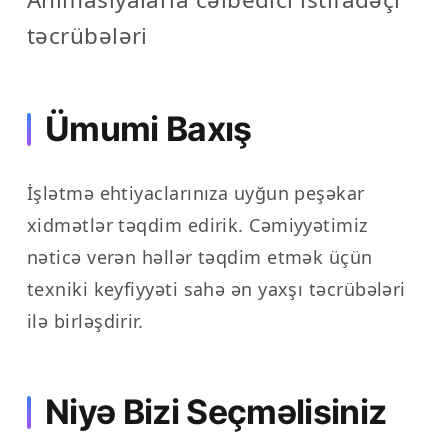
təcrübələri
Ümumi Baxış
İşlətmə ehtiyaclarınıza uyğun peşəkar
xidmətlər təqdim edirik. Cəmiyyətimiz
nəticə verən həllər təqdim etmək üçün
texniki keyfiyyəti sahə ən yaxşı təcrübələri
ilə birləşdirir.
Niyə Bizi Seçməlisiniz